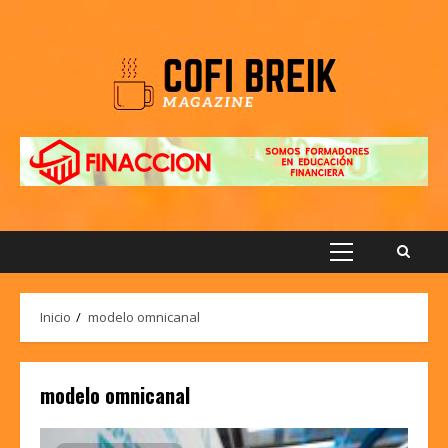
Saltar
al
contenido
Menú
principal
Inicio
modelo omnicanal
modelo omnicanal