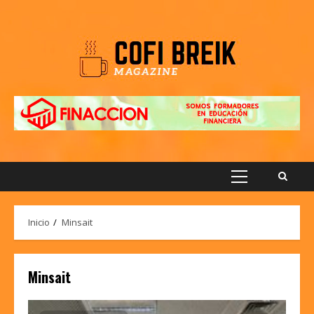
Saltar
al
contenido
Menú
principal
Inicio
Minsait
Minsait