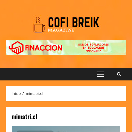
Saltar
al
contenido
Menú
principal
Inicio
mimatri.cl
mimatri.cl