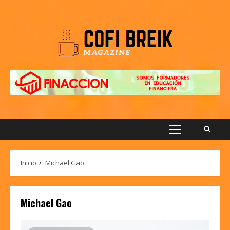
Saltar
al
contenido
Menú
principal
Inicio
Michael Gao
Michael Gao