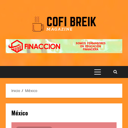
Saltar
al
contenido
Menú
principal
Inicio
México
México