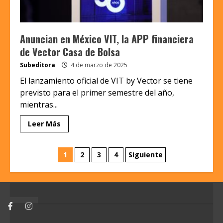
Anuncian en México VIT, la APP financiera
de Vector Casa de Bolsa
Subeditora
4 de marzo de 2025
El lanzamiento oficial de VIT by Vector se tiene
previsto para el primer semestre del año,
mientras...
Leer Más
Paginación
1
2
3
4
Siguiente
de
entradas
Facebook
Instagram