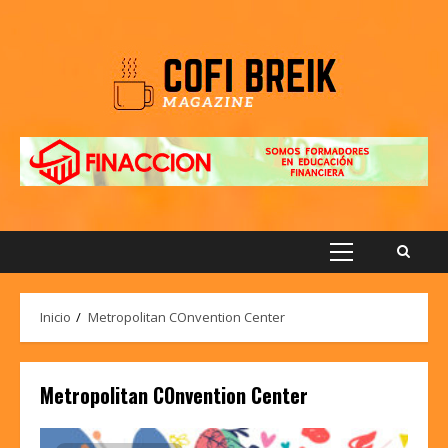
Saltar
al
contenido
Menú
principal
Inicio
Metropolitan COnvention Center
Metropolitan COnvention Center