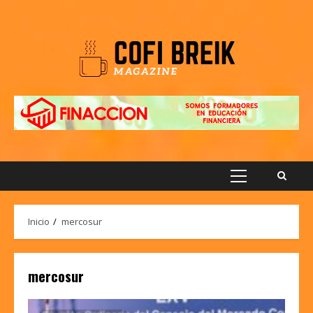
Saltar
al
contenido
Menú
principal
Inicio
mercosur
mercosur