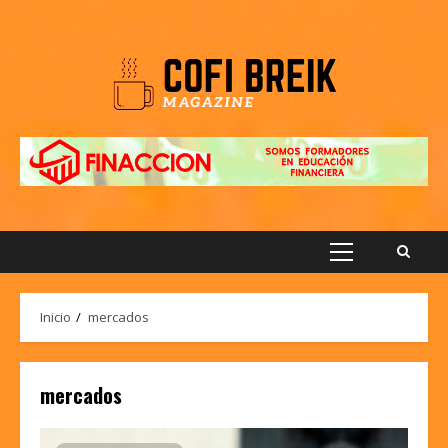
Saltar
al
contenido
Menú
principal
Inicio
mercados
mercados