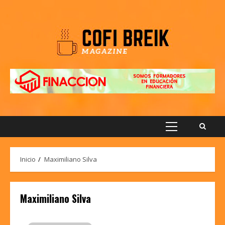
Saltar
al
contenido
Menú
principal
Inicio
Maximiliano Silva
Maximiliano Silva