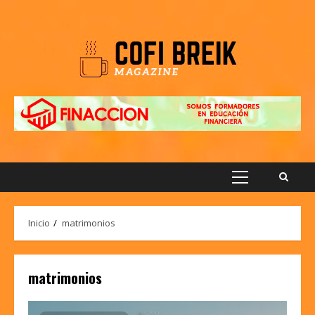
Saltar
al
contenido
Menú
principal
Inicio
matrimonios
matrimonios