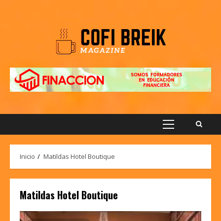
Saltar
al
contenido
Menú
principal
Inicio
Matildas Hotel Boutique
Matildas Hotel Boutique