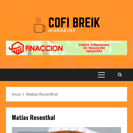
Saltar
al
contenido
Menú
principal
Inicio
Matías Rosenthal
Matías Rosenthal