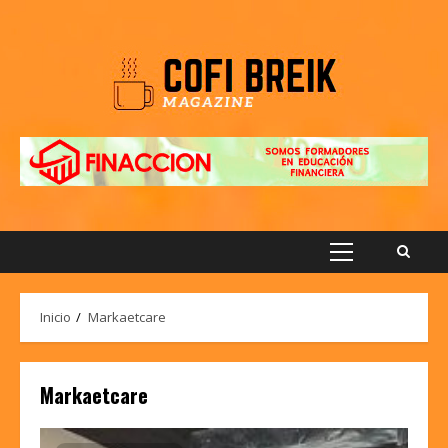
Saltar
al
contenido
Menú
principal
Inicio
Markaetcare
Markaetcare