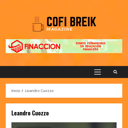
Saltar
al
contenido
Menú
principal
Inicio
Leandro Cuozzo
Leandro Cuozzo