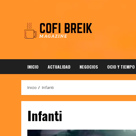
Saltar
al
contenido
INICIO
ACTUALIDAD
NEGOCIOS
OCIO Y TIEMPO
Inicio
Infanti
Infanti