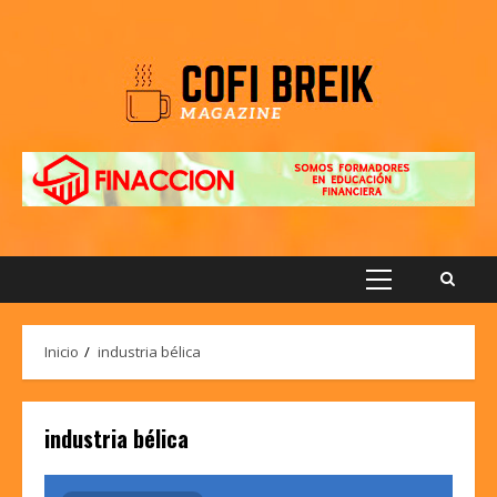
Saltar
al
contenido
Menú
principal
Inicio
industria bélica
industria bélica