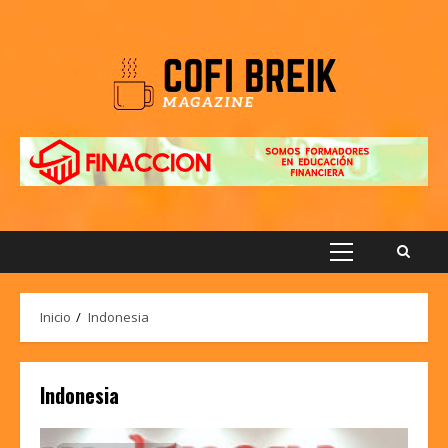
Saltar
al
contenido
Menú
principal
Inicio
Indonesia
Indonesia