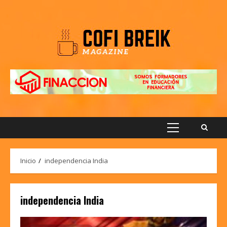
Saltar
al
contenido
Menú
principal
Inicio
independencia India
independencia India