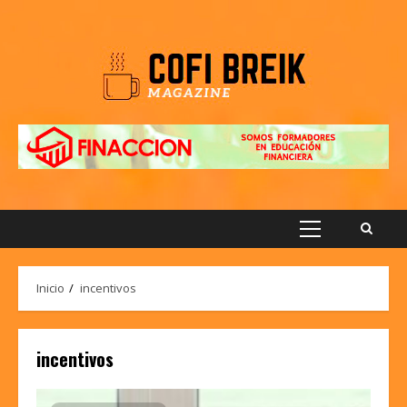
Saltar
al
contenido
Menú
principal
Inicio
incentivos
incentivos