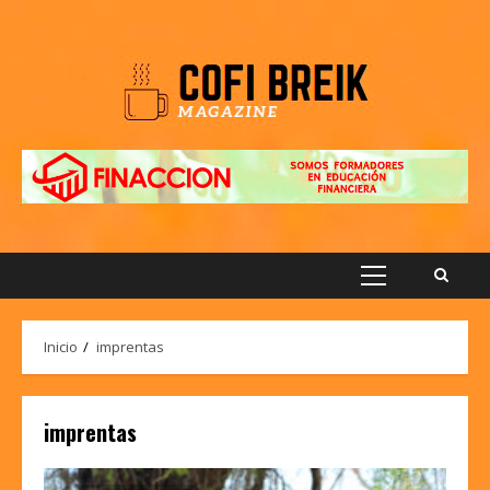
Saltar
al
contenido
Menú
principal
Inicio
imprentas
imprentas