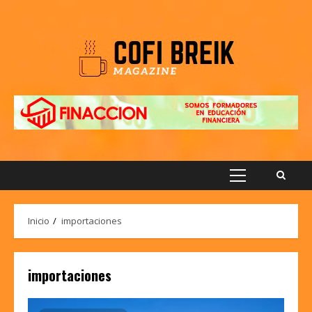
Saltar
al
contenido
Menú
principal
Inicio
importaciones
importaciones