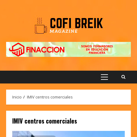
Saltar
al
contenido
Menú
principal
Inicio
IMIV centros comerciales
IMIV centros comerciales