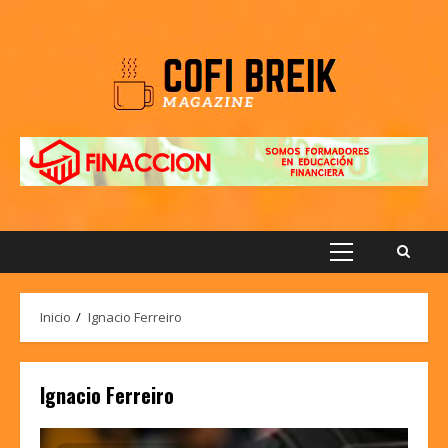
Saltar
al
contenido
Menú
principal
Inicio
Ignacio Ferreiro
Ignacio Ferreiro