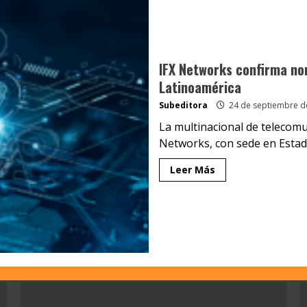
IFX Networks confirma nor
Latinoamérica
Subeditora
24 de septiembre d
La multinacional de telecomun
Networks, con sede en Estado
Leer Más