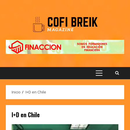
Saltar
al
contenido
Menú
principal
Inicio
I+D en Chile
I+D en Chile