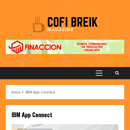
Saltar
al
contenido
Menú
principal
Inicio
IBM App Connect
IBM App Connect