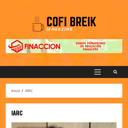
Saltar
al
contenido
Menú
principal
Inicio
IARC
IARC