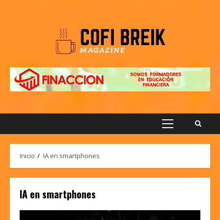
Saltar
al
contenido
Menú
principal
Inicio
IA en smartphones
IA en smartphones