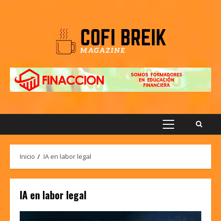
Saltar
al
contenido
Menú
principal
Inicio
IA en labor legal
IA en labor legal