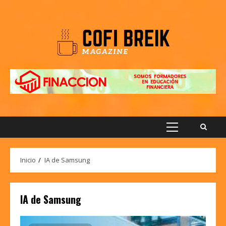
Saltar
al
contenido
Menú
principal
Inicio
IA de Samsung
IA de Samsung