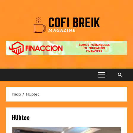
Saltar
al
contenido
Menú
principal
Inicio
HUbtec
HUbtec