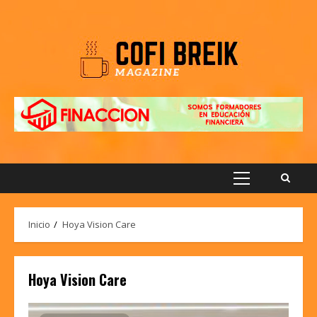
Saltar
al
contenido
Menú
principal
Inicio
Hoya Vision Care
Hoya Vision Care