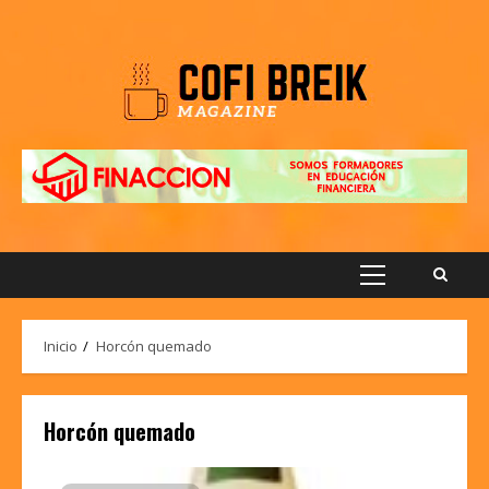
Saltar
al
contenido
Menú
principal
Inicio
Horcón quemado
Horcón quemado