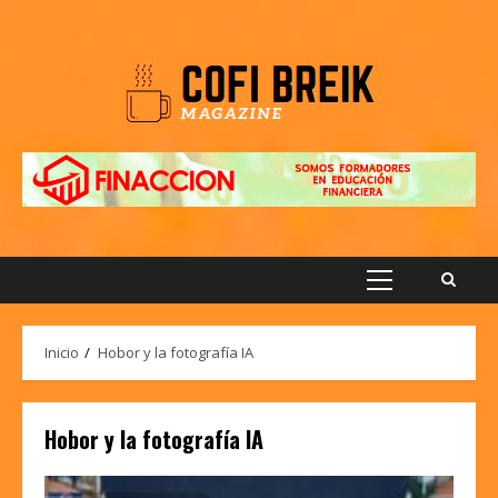
Saltar
al
contenido
Menú
principal
Inicio
Hobor y la fotografía IA
Hobor y la fotografía IA