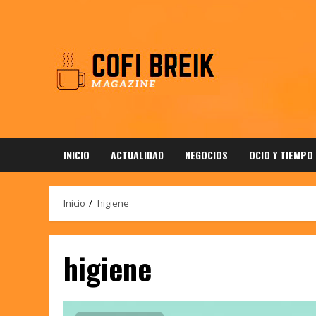
Saltar
al
contenido
INICIO
ACTUALIDAD
NEGOCIOS
OCIO Y TIEMPO
Inicio
higiene
higiene