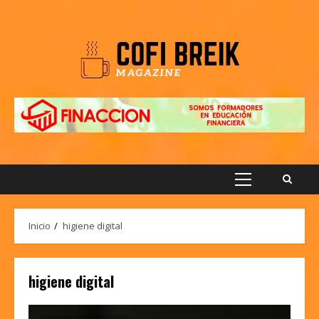
Saltar
al
contenido
Menú
principal
Inicio
higiene digital
higiene digital