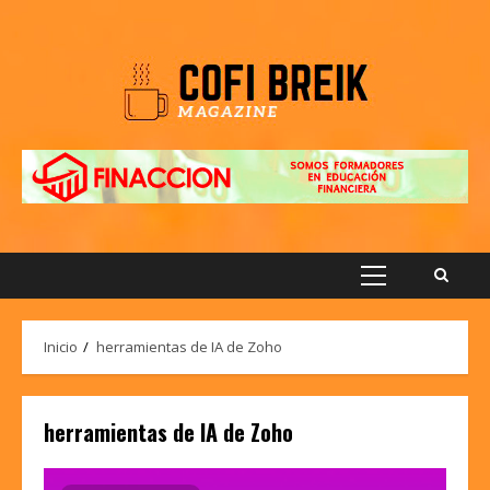
Saltar
al
contenido
Menú
principal
Inicio
herramientas de IA de Zoho
herramientas de IA de Zoho