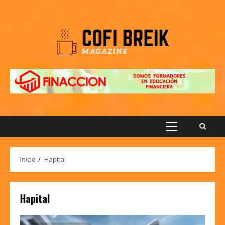
Saltar
al
contenido
Menú
principal
Inicio
Hapital
Hapital