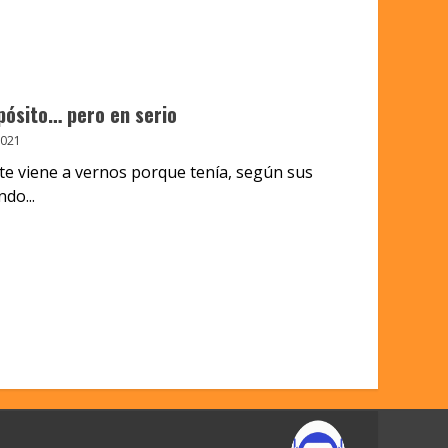
ósito… pero en serio
2021
nte viene a vernos porque tenía, según sus
do...