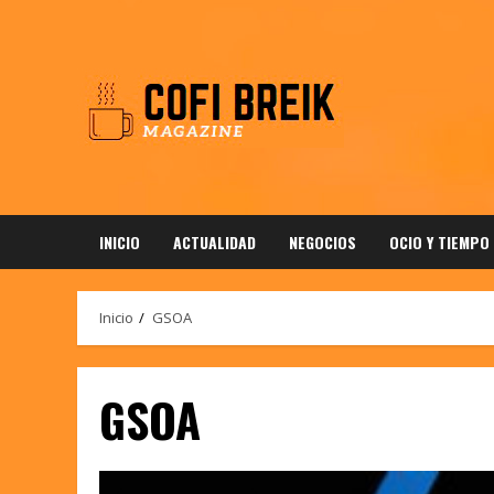
Saltar
al
contenido
INICIO
ACTUALIDAD
NEGOCIOS
OCIO Y TIEMPO
Inicio
GSOA
GSOA