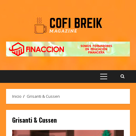
Saltar
al
contenido
Menú
principal
Inicio
Grisanti & Cussen
Grisanti & Cussen