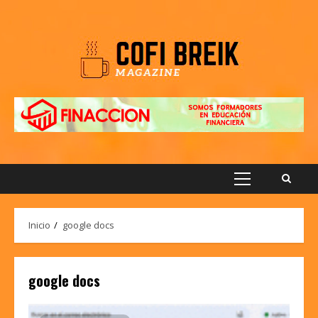
Saltar
al
contenido
Menú
principal
Inicio
google docs
google docs