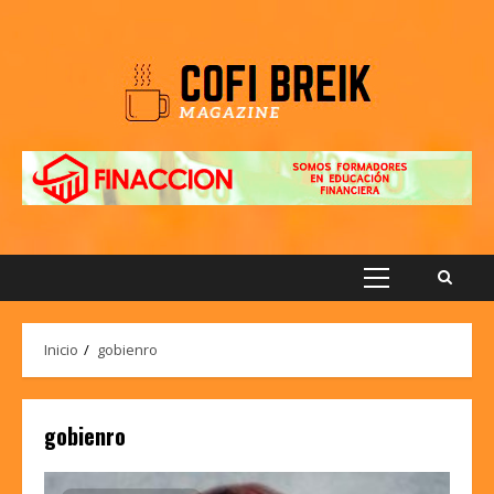
Saltar
al
contenido
Menú
principal
Inicio
gobienro
gobienro