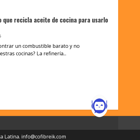
o que recicla aceite de cocina para usarlo
5
ontrar un combustible barato y no
tras cocinas? La refinería...
a Latina.
info@cofibreik.com