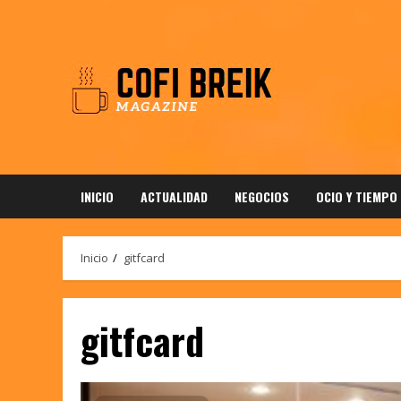
Saltar
al
contenido
INICIO
ACTUALIDAD
NEGOCIOS
OCIO Y TIEMPO
Inicio
gitfcard
gitfcard