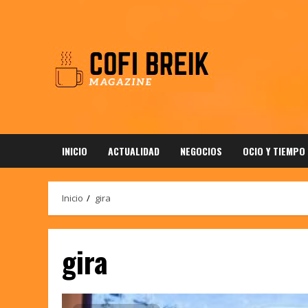
Saltar
al
contenido
INICIO
ACTUALIDAD
NEGOCIOS
OCIO Y TIEMPO
Inicio
gira
gira