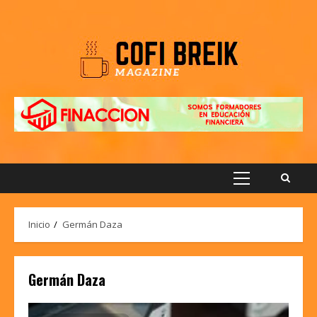
Saltar
al
contenido
Menú
principal
Inicio
Germán Daza
Germán Daza