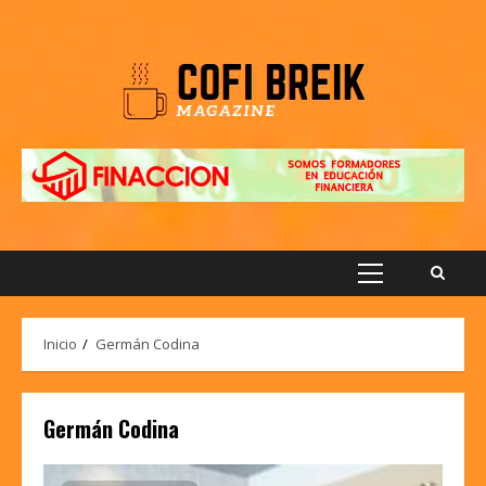
Saltar
al
contenido
Menú
principal
Inicio
Germán Codina
Germán Codina