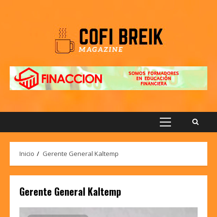
Saltar
al
contenido
Menú
principal
Inicio
Gerente General Kaltemp
Gerente General Kaltemp