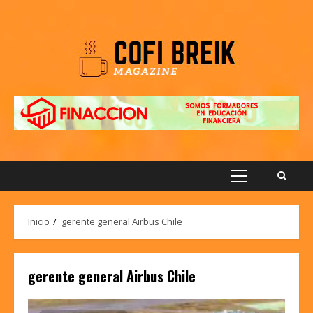
Saltar
al
contenido
Menú
principal
Inicio
gerente general Airbus Chile
gerente general Airbus Chile